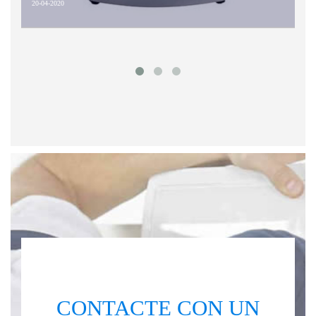
20-
20-04-2020
CONTACTE CON UN